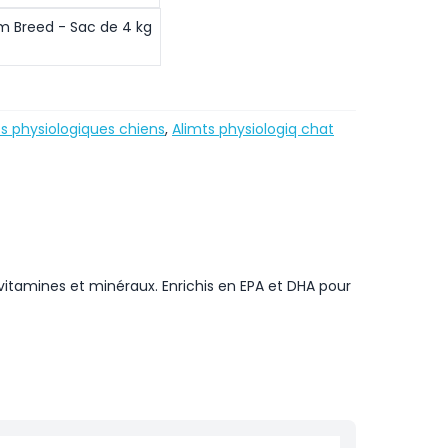
 Breed - Sac de 4 kg
s physiologiques chiens
,
Alimts physiologiq chat
itamines et minéraux. Enrichis en EPA et DHA pour