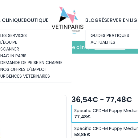
Découvrez notre nouvelle clinique
Chemin Vert
A CLINIQUE
BOUTIQUE
BLOG
RÉSERVER EN LIG
LES SERVICES
GUIDES PRATIQUES
L'ÉQUIPE
ACTUALITÉS
Découvrez notre nouvelle clinique
Chemin Vert
SCANNER
NAC IN PARIS
DEMANDE DE PRISE EN CHARGE
NOS OFFRES D'EMPLOI
URGENCES VÉTÉRINAIRES
UM BREED
36,54€ - 77,48€
Specific CPD-M Puppy Medium
77,48€
Specific CPD-M Puppy Medium
58,85€