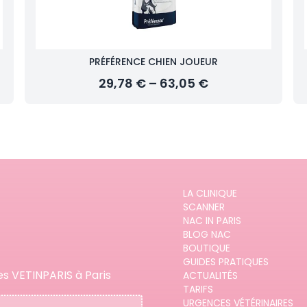
PRÉFÉRENCE CHIEN JOUEUR
29,78 € – 63,05 €
LA CLINIQUE
SCANNER
NAC IN PARIS
BLOG NAC
BOUTIQUE
GUIDES PRATIQUES
es VETINPARIS à Paris
ACTUALITÉS
TARIFS
URGENCES VÉTÉRINAIRES