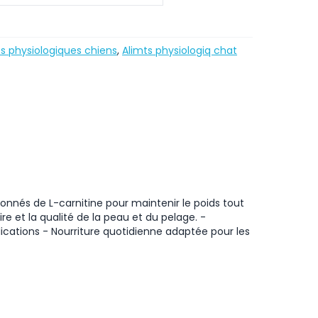
s physiologiques chiens
,
Alimts physiologiq chat
tionnés de L-carnitine pour maintenir le poids tout
e et la qualité de la peau et du pelage. -
ications - Nourriture quotidienne adaptée pour les