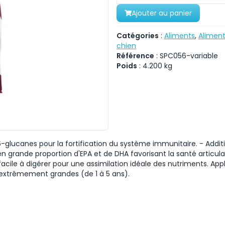
Ajouter au panier
Catégories
:
Aliments
,
Aliment
chien
Référence
:
SPC056-variable
Poids
:
4.200
kg
1.6-glucanes pour la fortification du système immunitaire. - Addi
rande proportion d'EPA et de DHA favorisant la santé articulair
ile à digérer pour une assimilation idéale des nutriments. Appl
s extrêmement grandes (de 1 à 5 ans).