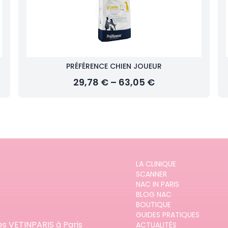
PRÉFÉRENCE CHIEN JOUEUR
29,78 € – 63,05 €
LA CLINIQUE
SCANNER
NAC IN PARIS
BLOG NAC
BOUTIQUE
GUIDES PRATIQUES
es VETINPARIS à Paris
ACTUALITÉS