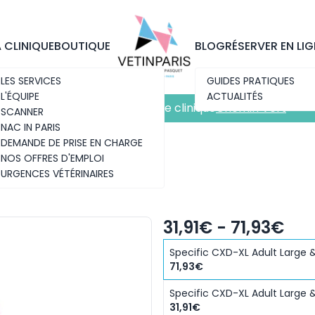
Découvrez notre nouvelle clinique
Chemin Vert
A CLINIQUE
BOUTIQUE
BLOG
RÉSERVER EN LIG
LES SERVICES
GUIDES PRATIQUES
L'ÉQUIPE
ACTUALITÉS
Découvrez notre nouvelle clinique
Chemin Vert
SCANNER
NAC IN PARIS
DEMANDE DE PRISE EN CHARGE
NOS OFFRES D'EMPLOI
URGENCES VÉTÉRINAIRES
 & GIANT BREED
31,91€ - 71,93€
Specific CXD-XL Adult Large 
71,93€
Specific CXD-XL Adult Large 
31,91€