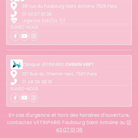
89 rue du Faubourg Saint Antoine 75011 Paris
01 43 07 01 06
Urgence 24h/24 7j7
SUIVEZ-NOUS
Clinique
VETINPARIS
CHEMIN VERT
137 Rue du Chemin Vert, 75011 Paris
01 48 06 38 19
SUIVEZ-NOUS
En cas d'urgence et hors des horaires d'ouverture,
contactez VETINPARIS Faubourg Saint Antoine au
01
43 07 01 06