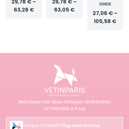
29,78 € –
29,78 € –
DINDE
63,28 €
63,05 €
27,06 € –
105,58 €
Retrouvez nos deux cliniques vétérinaires
VETINPARIS à Paris
Clinique
VETINPARIS
Fbg saint Antoine