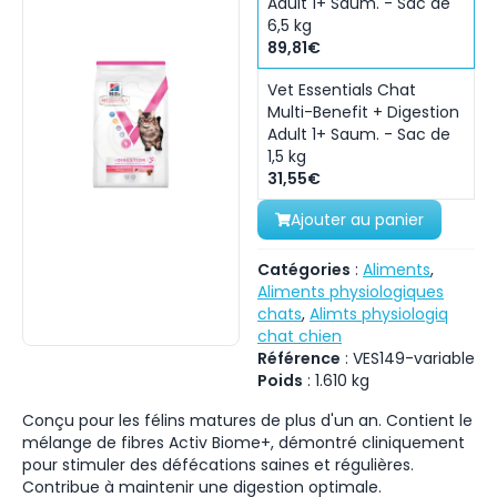
Adult 1+ Saum. - Sac de
6,5 kg
89,81€
Vet Essentials Chat
Multi-Benefit + Digestion
Adult 1+ Saum. - Sac de
1,5 kg
31,55€
Ajouter au panier
Catégories
:
Aliments
,
Aliments physiologiques
chats
,
Alimts physiologiq
chat chien
Référence
:
VES149-variable
Poids
:
1.610
kg
Conçu pour les félins matures de plus d'un an. Contient le
mélange de fibres Activ Biome+, démontré cliniquement
pour stimuler des défécations saines et régulières.
Contribue à maintenir une digestion optimale.