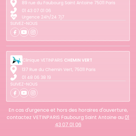
89 rue du Faubourg Saint Antoine 75011 Paris
01 43 07 01 06
Urgence 24h/24 7j7
SUIVEZ-NOUS
Clinique
VETINPARIS
CHEMIN VERT
137 Rue du Chemin Vert, 75011 Paris
01 48 06 38 19
SUIVEZ-NOUS
En cas d'urgence et hors des horaires d'ouverture,
contactez VETINPARIS Faubourg Saint Antoine au
01
43 07 01 06