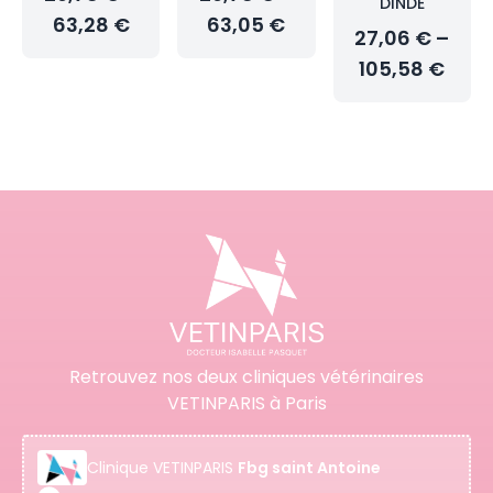
DINDE
63,28 €
63,05 €
27,06 € –
105,58 €
Retrouvez nos deux cliniques vétérinaires
VETINPARIS à Paris
Clinique
VETINPARIS
Fbg saint Antoine