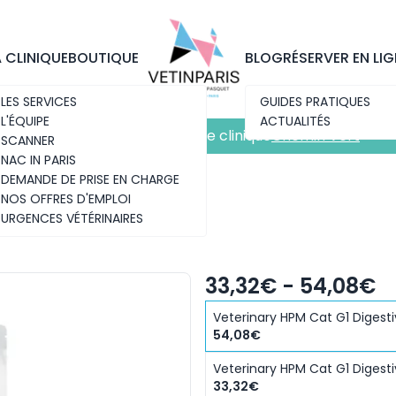
Découvrez notre nouvelle clinique
Chemin Vert
A CLINIQUE
BOUTIQUE
BLOG
RÉSERVER EN LIG
LES SERVICES
GUIDES PRATIQUES
L'ÉQUIPE
ACTUALITÉS
Découvrez notre nouvelle clinique
Chemin Vert
SCANNER
NAC IN PARIS
DEMANDE DE PRISE EN CHARGE
NOS OFFRES D'EMPLOI
URGENCES VÉTÉRINAIRES
STIVE SUPPORT
33,32€ - 54,08€
Veterinary HPM Cat G1 Digesti
54,08€
Veterinary HPM Cat G1 Digesti
33,32€