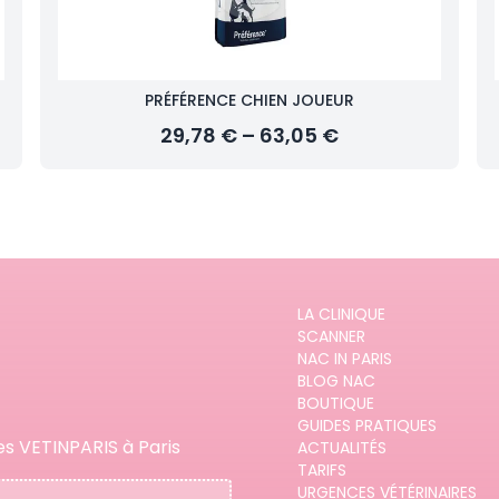
PRÉFÉRENCE CHIEN JOUEUR
29,78 € – 63,05 €
LA CLINIQUE
SCANNER
NAC IN PARIS
BLOG NAC
BOUTIQUE
GUIDES PRATIQUES
es VETINPARIS à Paris
ACTUALITÉS
TARIFS
URGENCES VÉTÉRINAIRES