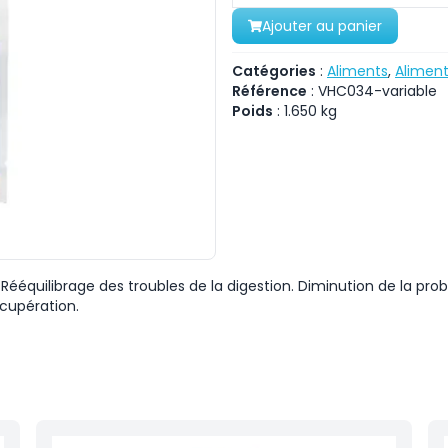
Ajouter au panier
Catégories
:
Aliments
,
Aliment
Référence
:
VHC034-variable
Poids
:
1.650
kg
 : Rééquilibrage des troubles de la digestion. Diminution de la pr
écupération.