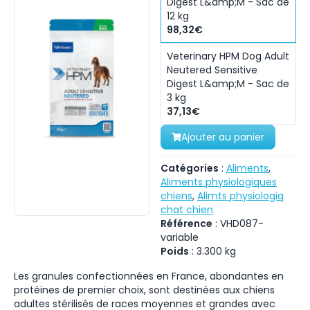
Digest L&amp;M - Sac de
12 kg
98,32€
Veterinary HPM Dog Adult
Neutered Sensitive
Digest L&amp;M - Sac de
3 kg
37,13€
Ajouter au panier
Catégories
:
Aliments
,
Aliments physiologiques
chiens
,
Alimts physiologiq
chat chien
Référence
:
VHD087-
variable
Poids
:
3.300
kg
Les granules confectionnées en France, abondantes en
protéines de premier choix, sont destinées aux chiens
adultes stérilisés de races moyennes et grandes avec