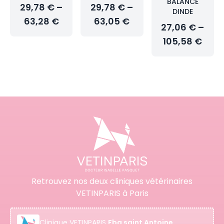
BALANCE
29,78 € –
29,78 € –
DINDE
63,28 €
63,05 €
27,06 € –
105,58 €
Retrouvez nos deux cliniques vétérinaires
VETINPARIS à Paris
Clinique
VETINPARIS
Fbg saint Antoine