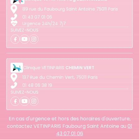
89 rue du Faubourg Saint Antoine 75011 Paris
01 43 07 01 06
Urgence 24h/24 7j7
SUIVEZ-NOUS
Clinique
VETINPARIS
CHEMIN VERT
137 Rue du Chemin Vert, 75011 Paris
01 48 06 38 19
SUIVEZ-NOUS
En cas d'urgence et hors des horaires d'ouverture,
contactez VETINPARIS Faubourg Saint Antoine au
01
43 07 01 06