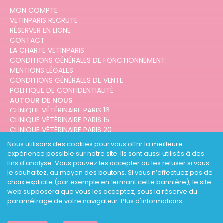
MON COMPTE
VETINPARIS RECRUTE
RÉSERVER EN LIGNE
CONTACT
LA CHARTE VETINPARIS
CONDITIONS GÉNÉRALES DE FONCTIONNEMENT
MENTIONS LÉGALES
CONDITIONS GÉNÉRALES DE VENTE
POLITIQUE DE CONFIDENTIALITÉ
AUTOUR DE NOUS
CLINIQUE VÉTÉRINAIRE PARIS 16
CLINIQUE VÉTÉRINAIRE PARIS 15
CLINIQUE VÉTÉRINAIRE PARIS 20
CLINIQUE VÉTÉRINAIRE PARIS 12
Nous utilisons des cookies pour vous offrir la meilleure
CLINIQUE VÉTÉRINAIRE PARIS 10
expérience possible sur notre site. Ils sont aussi utilisés à des
CLINIQUE VÉTÉRINAIRE PARIS 3
fins d'analyse. Vous pouvez les accepter ou les refuser si vous
le souhaitez, au moyen des boutons. Si vous n’effectuez pas de
choix explicite (par exemple en fermant cette bannière), le site
web supposera que vous les acceptez, sous la réserve du
paramétrage de votre navigateur.
Plus d'informations
DESIGNED AND DEVELOPED BY
3CODES