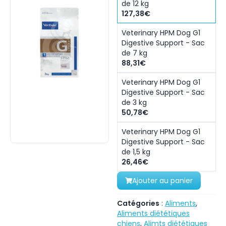
de 12 kg
127,38€
Veterinary HPM Dog G1
Digestive Support - Sac
de 7 kg
88,31€
Veterinary HPM Dog G1
Digestive Support - Sac
de 3 kg
50,78€
Veterinary HPM Dog G1
Digestive Support - Sac
de 1,5 kg
26,46€
Ajouter au panier
Catégories
:
Aliments
,
Aliments diététiques
chiens
,
Alimts diététiques