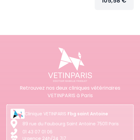
105,58 €
Retrouvez nos deux cliniques vétérinaires
VETINPARIS à Paris
Clinique
VETINPARIS
Fbg saint Antoine
89 rue du Faubourg Saint Antoine 75011 Paris
01 43 07 01 06
Urgence 24h/24 7j7