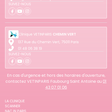
SUIVEZ-NOUS
Clinique
VETINPARIS
CHEMIN VERT
137 Rue du Chemin Vert, 75011 Paris
01 48 06 38 19
SUIVEZ-NOUS
En cas d'urgence et hors des horaires d'ouverture,
contactez VETINPARIS Faubourg Saint Antoine au
01
43 07 01 06
LA CLINIQUE
SCANNER
NAC IN PARIS