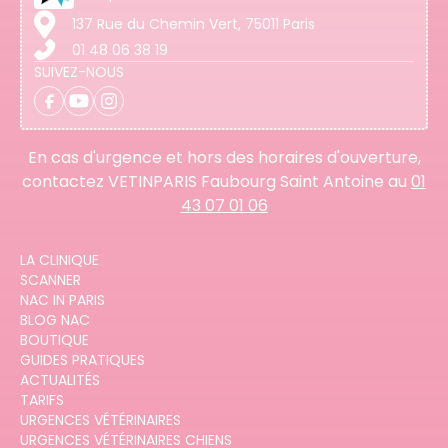
137 Rue du Chemin Vert, 75011 Paris
01 48 06 38 19
SUIVEZ-NOUS
En cas d'urgence et hors des horaires d'ouverture,
contactez VETINPARIS Faubourg Saint Antoine au
01
43 07 01 06
LA CLINIQUE
SCANNER
NAC IN PARIS
BLOG NAC
BOUTIQUE
GUIDES PRATIQUES
ACTUALITÉS
TARIFS
URGENCES VÉTÉRINAIRES
URGENCES VÉTÉRINAIRES CHIENS