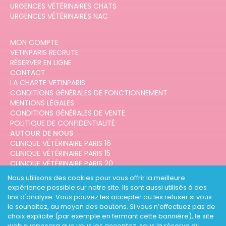
URGENCES VÉTÉRINAIRES CHATS
URGENCES VÉTÉRINAIRES NAC
MON COMPTE
VETINPARIS RECRUTE
RÉSERVER EN LIGNE
CONTACT
LA CHARTE VETINPARIS
CONDITIONS GÉNÉRALES DE FONCTIONNEMENT
MENTIONS LÉGALES
CONDITIONS GÉNÉRALES DE VENTE
POLITIQUE DE CONFIDENTIALITÉ
AUTOUR DE NOUS
CLINIQUE VÉTÉRINAIRE PARIS 16
CLINIQUE VÉTÉRINAIRE PARIS 15
CLINIQUE VÉTÉRINAIRE PARIS 20
CLINIQUE VÉTÉRINAIRE PARIS 12
Nous utilisons des cookies pour vous offrir la meilleure
CLINIQUE VÉTÉRINAIRE PARIS 10
expérience possible sur notre site. Ils sont aussi utilisés à des
CLINIQUE VÉTÉRINAIRE PARIS 3
fins d'analyse. Vous pouvez les accepter ou les refuser si vous
le souhaitez, au moyen des boutons. Si vous n’effectuez pas de
choix explicite (par exemple en fermant cette bannière), le site
web supposera que vous les acceptez, sous la réserve du