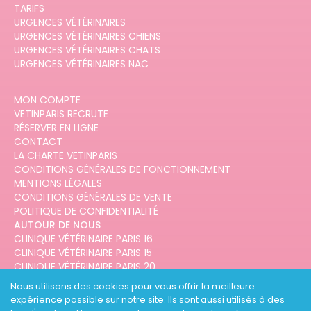
TARIFS
URGENCES VÉTÉRINAIRES
URGENCES VÉTÉRINAIRES CHIENS
URGENCES VÉTÉRINAIRES CHATS
URGENCES VÉTÉRINAIRES NAC
MON COMPTE
VETINPARIS RECRUTE
RÉSERVER EN LIGNE
CONTACT
LA CHARTE VETINPARIS
CONDITIONS GÉNÉRALES DE FONCTIONNEMENT
MENTIONS LÉGALES
CONDITIONS GÉNÉRALES DE VENTE
POLITIQUE DE CONFIDENTIALITÉ
AUTOUR DE NOUS
CLINIQUE VÉTÉRINAIRE PARIS 16
CLINIQUE VÉTÉRINAIRE PARIS 15
CLINIQUE VÉTÉRINAIRE PARIS 20
CLINIQUE VÉTÉRINAIRE PARIS 12
Nous utilisons des cookies pour vous offrir la meilleure
CLINIQUE VÉTÉRINAIRE PARIS 10
expérience possible sur notre site. Ils sont aussi utilisés à des
CLINIQUE VÉTÉRINAIRE PARIS 3