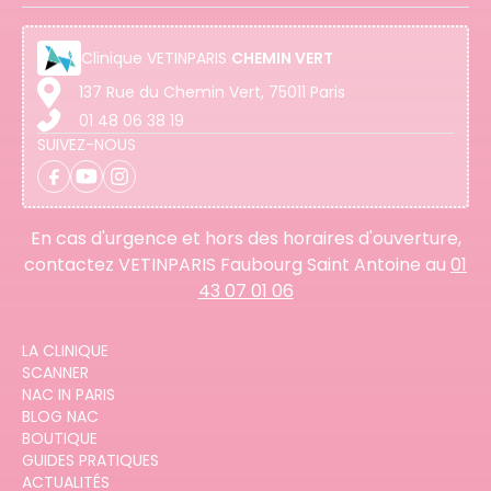
Clinique
VETINPARIS
CHEMIN VERT
137 Rue du Chemin Vert, 75011 Paris
01 48 06 38 19
SUIVEZ-NOUS
En cas d'urgence et hors des horaires d'ouverture,
contactez VETINPARIS Faubourg Saint Antoine au
01
43 07 01 06
LA CLINIQUE
SCANNER
NAC IN PARIS
BLOG NAC
BOUTIQUE
GUIDES PRATIQUES
ACTUALITÉS